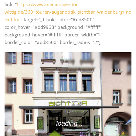
link=“
https://www.medienagentur-
wittig.de/360_touren/augenoptik_sichtbar_waldenburg/ind
ex.html
“ target=“_blank“ color=“#dd8500″
color_hover=“#dd9933″ background=“#ffffff“
background_hover=“#ffffff“ border_width=“1″
border_color=“#dd8500″ border_radius=“2″]